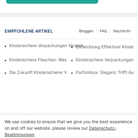
EMPFOHLENE ARTIKEL
Bloggen
FAQ
Nachricht
Kindersichere Verpackungen Verstehen: Sicherheit Für Kinder G
Entwicklung Effektiver Kinders
Kindersichere Flaschen: Was Sie Für Die Einhaltung Der Vorschr
Kindersichere Verpackungen: 
Die Zukunft Kindersicherer Verpackungslösungen
Parfümbox: Eleganz Trifft Auf 
We use cookies to ensure that we give you the best experience
on and off our website. please review our
Datenschutz-
Bestimmungen
Copyright © 2026 WWW.ECCODY.COM |
Seitenverzeichnis
|