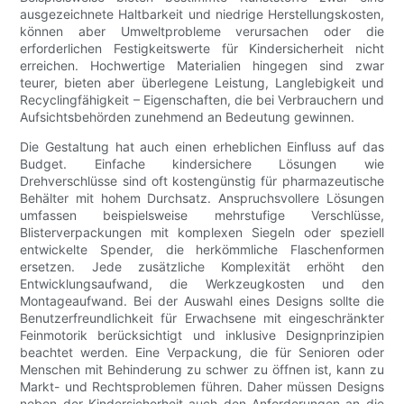
ausgezeichnete Haltbarkeit und niedrige Herstellungskosten,
können aber Umweltprobleme verursachen oder die
erforderlichen Festigkeitswerte für Kindersicherheit nicht
erreichen. Hochwertige Materialien hingegen sind zwar
teurer, bieten aber überlegene Leistung, Langlebigkeit und
Recyclingfähigkeit – Eigenschaften, die bei Verbrauchern und
Aufsichtsbehörden zunehmend an Bedeutung gewinnen.
Die Gestaltung hat auch einen erheblichen Einfluss auf das
Budget. Einfache kindersichere Lösungen wie
Drehverschlüsse sind oft kostengünstig für pharmazeutische
Behälter mit hohem Durchsatz. Anspruchsvollere Lösungen
umfassen beispielsweise mehrstufige Verschlüsse,
Blisterverpackungen mit komplexen Siegeln oder speziell
entwickelte Spender, die herkömmliche Flaschenformen
ersetzen. Jede zusätzliche Komplexität erhöht den
Entwicklungsaufwand, die Werkzeugkosten und den
Montageaufwand. Bei der Auswahl eines Designs sollte die
Benutzerfreundlichkeit für Erwachsene mit eingeschränkter
Feinmotorik berücksichtigt und inklusive Designprinzipien
beachtet werden. Eine Verpackung, die für Senioren oder
Menschen mit Behinderung zu schwer zu öffnen ist, kann zu
Markt- und Rechtsproblemen führen. Daher müssen Designs
neben der Kindersicherheit auch den Anforderungen an die