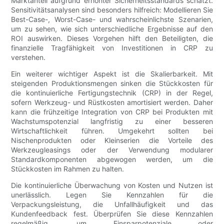
Marktanteil aufgrund erhöhter Sicherheitsstandards schätzt.
Sensitivitätsanalysen sind besonders hilfreich: Modellieren Sie
Best-Case-, Worst-Case- und wahrscheinlichste Szenarien,
um zu sehen, wie sich unterschiedliche Ergebnisse auf den
ROI auswirken. Dieses Vorgehen hilft den Beteiligten, die
finanzielle Tragfähigkeit von Investitionen in CRP zu
verstehen.
Ein weiterer wichtiger Aspekt ist die Skalierbarkeit. Mit
steigenden Produktionsmengen sinken die Stückkosten für
die kontinuierliche Fertigungstechnik (CRP) in der Regel,
sofern Werkzeug- und Rüstkosten amortisiert werden. Daher
kann die frühzeitige Integration von CRP bei Produkten mit
Wachstumspotenzial langfristig zu einer besseren
Wirtschaftlichkeit führen. Umgekehrt sollten bei
Nischenprodukten oder Kleinserien die Vorteile des
Werkzeugleasings oder der Verwendung modularer
Standardkomponenten abgewogen werden, um die
Stückkosten im Rahmen zu halten.
Die kontinuierliche Überwachung von Kosten und Nutzen ist
unerlässlich. Legen Sie Kennzahlen für die
Verpackungsleistung, die Unfallhäufigkeit und das
Kundenfeedback fest. Überprüfen Sie diese Kennzahlen
regelmäßig, um Einsparpotenziale oder