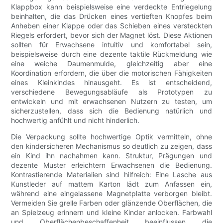
Klappbox kann beispielsweise eine verdeckte Entriegelung
beinhalten, die das Drücken eines vertieften Knopfes beim
Anheben einer Klappe oder das Schieben eines versteckten
Riegels erfordert, bevor sich der Magnet löst. Diese Aktionen
sollten für Erwachsene intuitiv und komfortabel sein,
beispielsweise durch eine dezente taktile Rückmeldung wie
eine weiche Daumenmulde, gleichzeitig aber eine
Koordination erfordern, die über die motorischen Fähigkeiten
eines Kleinkindes hinausgeht. Es ist entscheidend,
verschiedene Bewegungsabläufe als Prototypen zu
entwickeln und mit erwachsenen Nutzern zu testen, um
sicherzustellen, dass sich die Bedienung natürlich und
hochwertig anfühlt und nicht hinderlich.
Die Verpackung sollte hochwertige Optik vermitteln, ohne
den kindersicheren Mechanismus so deutlich zu zeigen, dass
ein Kind ihn nachahmen kann. Struktur, Prägungen und
dezente Muster erleichtern Erwachsenen die Bedienung.
Kontrastierende Materialien sind hilfreich: Eine Lasche aus
Kunstleder auf mattem Karton lädt zum Anfassen ein,
während eine eingelassene Magnetplatte verborgen bleibt.
Vermeiden Sie grelle Farben oder glänzende Oberflächen, die
an Spielzeug erinnern und kleine Kinder anlocken. Farbwahl
und Oberflächenbeschaffenheit beeinflussen die