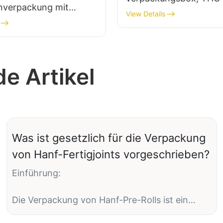
enverpackung mit
Chocolate Box
View Details
lzpapier und
olzschachtel – CR004-6
 Artikel
Was ist gesetzlich für die Verpackung
von Hanf-Fertigjoints vorgeschrieben?
Einführung:
Die Verpackung von Hanf-Pre-Rolls ist ein
entscheidender Aspekt der Cannabisbranche,