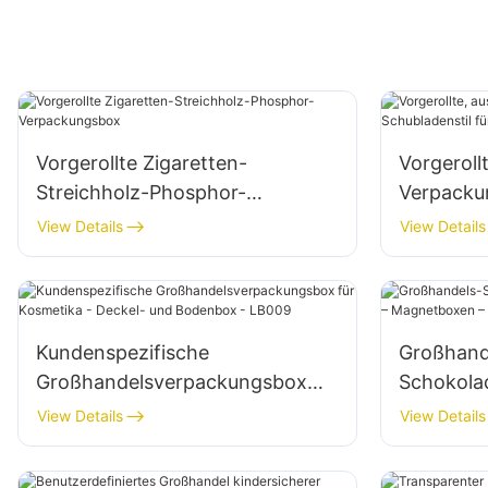
Vorgerollte Zigaretten-
Vorgeroll
Streichholz-Phosphor-
Verpacku
Verpackungsbox
Schublade
View Details
View Details
Kordelzu
Kundenspezifische
Großhand
Großhandelsverpackungsbox
Schokola
für Kosmetika - Deckel- und
nach Maß
View Details
View Details
Bodenbox - LB009
M025