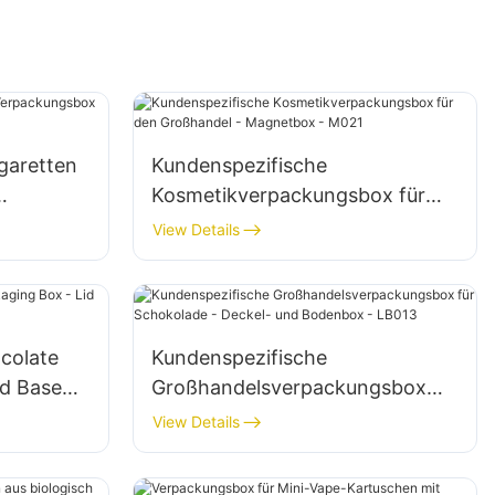
igaretten
Kundenspezifische
Kosmetikverpackungsbox für
nalle
den Großhandel - Magnetbox -
View Details
M021
colate
Kundenspezifische
nd Base
Großhandelsverpackungsbox
für Schokolade - Deckel- und
View Details
Bodenbox - LB013