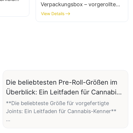
Verpackungsbox – vorgerollte
Zigarettenverpackung mit
View Details
Verpackungspergamentpapier
Die beliebtesten Pre-Roll-Größen im
Überblick: Ein Leitfaden für Cannabis-
Kenner
**Die beliebteste Größe für vorgefertigte
Joints: Ein Leitfaden für Cannabis-Kenner**
Wenn es um den Genuss von Cannabis geht,