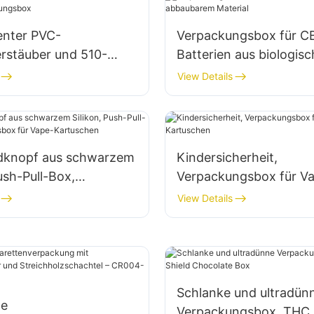
enter PVC-
Verpackungsbox für C
rstäuber und 510-
Batterien aus biologisc
-Verpackungsbox
abbaubarem Material
View Details
dknopf aus schwarzem
Kindersicherheit,
Push-Pull-Box,
Verpackungsbox für V
ngsbox für Vape-
Kartuschen
View Details
en
Schlanke und ultradün
te
Verpackungsbox, THC 