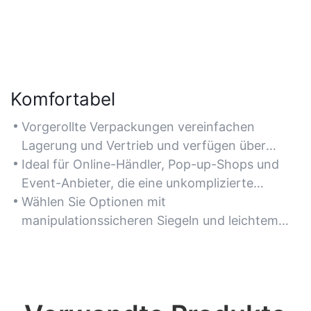
Komfortabel
Vorgerollte Verpackungen vereinfachen
Lagerung und Vertrieb und verfügen über
einfach zu verschließende Mechanismen für
Ideal für Online-Händler, Pop-up-Shops und
schnellen Zugriff und minimalen Aufwand bei
Event-Anbieter, die eine unkomplizierte
der Handhabung.
Verpackung benötigen, die eine schnelle
Wählen Sie Optionen mit
Auftragsabwicklung ermöglicht.
manipulationssicheren Siegeln und leichtem
Design für ein besseres Benutzererlebnis und
geringere Versandkosten.