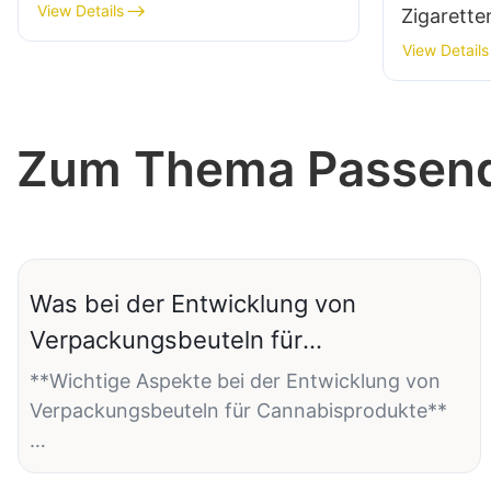
View Details
Zigarett
Streichho
View Details
Streichh
Zum Thema Passende
Was bei der Entwicklung von
Verpackungsbeuteln für
Cannabisprodukte zu beachten ist
**Wichtige Aspekte bei der Entwicklung von
Verpackungsbeuteln für Cannabisprodukte**
Cannabis hat sich in den letzten Jahren zu