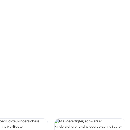
gibt es verschiedene Möglichkeiten, diese
beliebte Pflanze zu konsumieren. Eine
Methode, die in den letzten Jahren immer
beliebter geworden ist, sind vorgefertigte
Joints. Diese gibt es in allen Formen und
Größen, doch eine Größe sticht besonders
hervor und gilt unter Cannabis-Kennern als die
beliebteste Wahl. In diesem Ratgeber tauchen
wir in die Welt der verschiedenen Größen
vorgefertigter Joints ein und stellen die
beliebteste Option für erfahrene Konsumenten
vor.
**Der Aufstieg der vorgerollten Joints**
Vorgefertigte Joints sind in der
Cannabisbranche längst etabliert und bieten