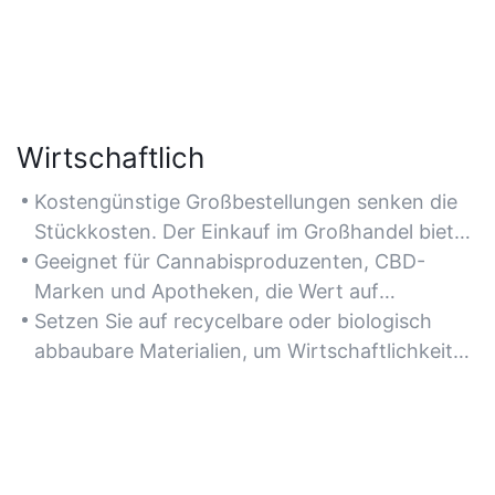
Wirtschaftlich
Kostengünstige Großbestellungen senken die
Stückkosten. Der Einkauf im Großhandel bietet
Rabatte für Abnehmer großer Mengen und ist
Geeignet für Cannabisproduzenten, CBD-
ideal für Startups oder kleine Unternehmen, die
Marken und Apotheken, die Wert auf
ihre Gewinnmargen maximieren möchten.
kostengünstige Verpackungslösungen legen,
Setzen Sie auf recycelbare oder biologisch
ohne Kompromisse bei der Qualität
abbaubare Materialien, um Wirtschaftlichkeit
einzugehen.
und Nachhaltigkeit in Einklang zu bringen und
den Anforderungen eines umweltbewussten
Marktes gerecht zu werden.