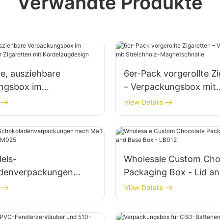
Verwandte Produkte
te, ausziehbare
6er-Pack vorgerollte Z
ngsbox im
– Verpackungsbox mit
nstil für Zigaretten mit
Streichholz-Magnetsch
View Details
gdesign
els-
Wholesale Custom Cho
denverpackungen
Packaging Box - Lid a
 – Magnetboxen –
Box - LB012
View Details