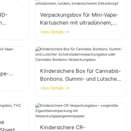
BD-
Verpackungsbox für Mini-Vape-
h
Kartuschen mit ultradünnem,
rundem, kindersicherem
View Details
Silikonknopf
Kindersichere Box für Cannabis-
ape-
Bonbons. Gummi- und Lutscher-
Schokoladenverpackungsbox
View Details
oder Cannabis-Bonbons-
Verpackungsbox
ne
Kindersichere CR-
Shield