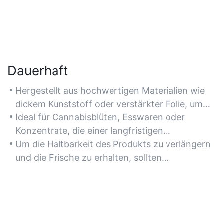
Dauerhaft
Hergestellt aus hochwertigen Materialien wie
dickem Kunststoff oder verstärkter Folie, um
Beständigkeit gegen Durchstiche, Feuchtigkeit
Ideal für Cannabisblüten, Esswaren oder
und UV-Strahlung während Transport und
Konzentrate, die einer langfristigen
Lagerung zu gewährleisten.
Konservierung gegen Umwelteinflüsse
Um die Haltbarkeit des Produkts zu verlängern
bedürfen.
und die Frische zu erhalten, sollten
mehrschichtige Barrieren oder
Vakuumverpackungen bevorzugt werden.