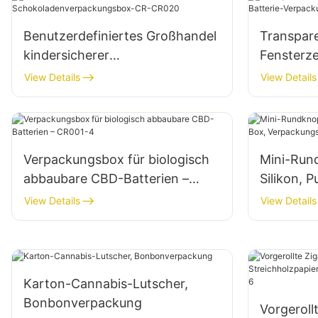
Benutzerdefiniertes Großhandel
Transpar
kindersicherer
Fensterze
Schokoladenverpackungsbox-
Batterie
View Details
View Details
CR-CR020
Verpackungsbox für biologisch
Mini-Run
abbaubare CBD-Batterien –
Silikon, 
CR001-4
Verpacku
View Details
View Details
Kartusch
Karton-Cannabis-Lutscher,
Bonbonverpackung
Vorgeroll