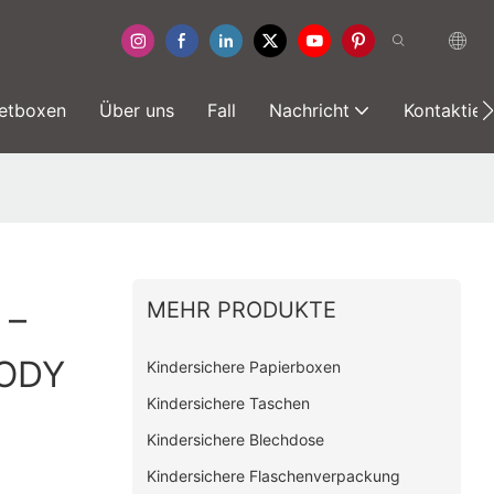
etboxen
Über uns
Fall
Nachricht
Kontaktier
MEHR PRODUKTE
 –
CODY
Kindersichere Papierboxen
Kindersichere Taschen
Kindersichere Blechdose
Kindersichere Flaschenverpackung